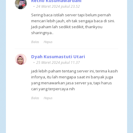
Retno Kusumawardani
24 Maret 2024 pukul 23.52
Sering baca istilah server tapi belum pernah
mencari lebih jauh, eh tak sengaja baca di sini.
Jadi paham lah sedikit sedikit, thankyou
sharingnya..
Balas
Hapus
Dyah Kusumastuti Utari
25 Maret 2024 pukul 11.37
jadi lebih paham tentang server ini, terima kasih
infonya, itu lah mengapa saat ini banyak juga
yang menawarkan jasa server ya, tapi harus
cari yang terpercaya nih
Balas
Hapus