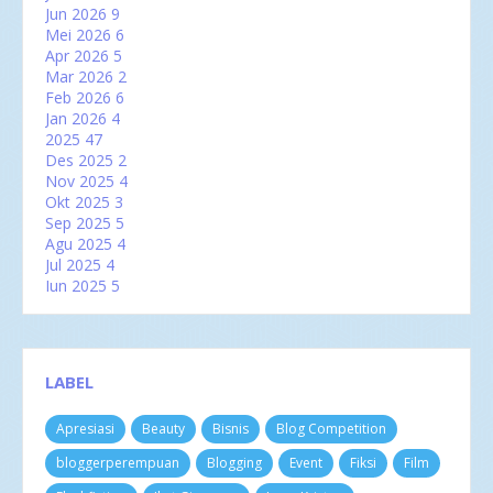
Jun 2026
9
Mei 2026
6
Apr 2026
5
Mar 2026
2
Feb 2026
6
Jan 2026
4
2025
47
Des 2025
2
Nov 2025
4
Okt 2025
3
Sep 2025
5
Agu 2025
4
Jul 2025
4
Jun 2025
5
Mei 2025
2
Apr 2025
2
Mar 2025
6
Feb 2025
3
LABEL
Jan 2025
7
2024
60
Apresiasi
Beauty
Bisnis
Blog Competition
Des 2024
3
Nov 2024
4
bloggerperempuan
Blogging
Event
Fiksi
Film
Okt 2024
8