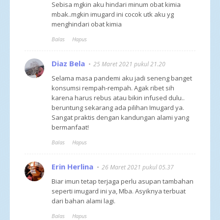
Sebisa mgkin aku hindari minum obat kimia
mbak..mgkin imugard ini cocok utk aku yg
menghindari obat kimia
Balas
Hapus
Diaz Bela
25 Maret 2021 pukul 21.20
Selama masa pandemi aku jadi seneng banget
konsumsi rempah-rempah. Agak ribet sih
karena harus rebus atau bikin infused dulu..
beruntung sekarang ada pilihan Imugard ya.
Sangat praktis dengan kandungan alami yang
bermanfaat!
Balas
Hapus
Erin Herlina
26 Maret 2021 pukul 05.37
Biar imun tetap terjaga perlu asupan tambahan
seperti imugard ini ya, Mba. Asyiknya terbuat
dari bahan alami lagi.
Balas
Hapus