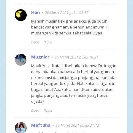
Han
26 Maret 2021 pukul 06.37
Iyanihh musim kek ginii anakku juga butuh
banget yang namanya penunjang imunn :((
mudah2an kita semua sehat selalu yaa
Balas
Hapus
Mugniar
26 Maret 2021 pukul 19.21
Mbak Yus, di atas disebutkan bahwa Dr. Inggrid
menambahkan bahwa ada herbal yang aman
dikonsumsi dalam jangka panjang, namun ada
herbal yang perlu dijeda. Nah kalau Imugard ini
bagaimana? Apakah aman dikonsumsi dalam
jangka panjang atau termasuk yang harus
dijeda?
Balas
Hapus
Maftuha
29 Maret 2021 pukul 21.12