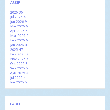
ARSIP
2026
36
Jul 2026
4
Jun 2026
9
Mei 2026
6
Apr 2026
5
Mar 2026
2
Feb 2026
6
Jan 2026
4
2025
47
Des 2025
2
Nov 2025
4
Okt 2025
3
Sep 2025
5
Agu 2025
4
Jul 2025
4
Jun 2025
5
Mei 2025
2
Apr 2025
2
Mar 2025
6
Feb 2025
3
LABEL
Jan 2025
7