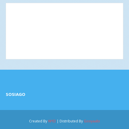
SOSIAGO
Created By
WYD
| Distributed By
Gooyaabi