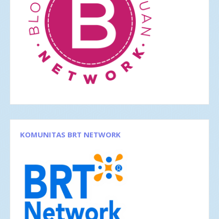
Mei 2019
26
Apr 2019
2
Mar 2019
2
Feb 2019
3
Jan 2019
6
2018
62
Des 2018
24
Nov 2018
12
Okt 2018
2
Sep 2018
5
Agu 2018
5
Jul 2018
1
Jun 2018
1
Mei 2018
3
KOMUNITAS BRT NETWORK
Apr 2018
3
Feb 2018
1
Jan 2018
5
2017
42
Des 2017
5
Nov 2017
1
Okt 2017
1
Sep 2017
3
Agu 2017
4
Jun 2017
5