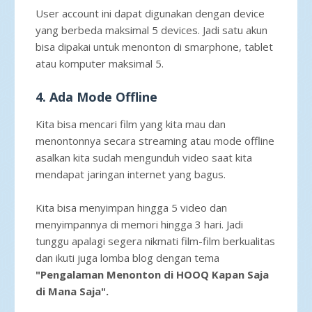
User account ini dapat digunakan dengan device
yang berbeda maksimal 5 devices. Jadi satu akun
bisa dipakai untuk menonton di smarphone, tablet
atau komputer maksimal 5.
4. Ada Mode Offline
Kita bisa mencari film yang kita mau dan
menontonnya secara streaming atau mode offline
asalkan kita sudah mengunduh video saat kita
mendapat jaringan internet yang bagus.
Kita bisa menyimpan hingga 5 video dan
menyimpannya di memori hingga 3 hari. Jadi
tunggu apalagi segera nikmati film-film berkualitas
dan ikuti juga lomba blog dengan tema
"Pengalaman Menonton di HOOQ Kapan Saja
di Mana Saja".