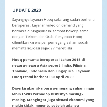
UPDATE 2020
Sayangnya layanan Hooq sekarang sudah berhenti
beroperasi. Layanan video on demand yang
berbasis di Singapura ini sempat bekerja sama
dengan Telkom dan Grab. Penyebab Hooq
dihentikan karena par pemegang saham sudah
meminta likuidasi sejak 27 maret lalu.
Hooq pertama beroperasi tahun 2015 di
negara-negara Asia seperti India, Filipina,
Thailand, Indonesia dan Singapura. Layanan
Hooq resmi berhenti 30 April 2020.
Diperkirakan jika para pemegang saham ingin
lebih fokus terhadap bisnisnya masing-
masing. Mengingat juga situasi ekonomi yang
makin tidak menentu setelah adanya