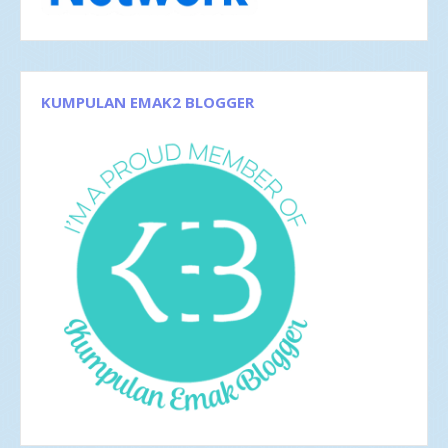
Mei 2017
2
Apr 2017
4
Mar 2017
8
Feb 2017
4
HOOQ Hadirkan Pengalaman Baru Nonton Film Kapan
KUMPULAN EMAK2 BLOGGER
da...
Menabung untuk Membeli Barang Impian: Bukan
Mustah...
Memanfaatkan Sosial Media untuk Mengembangkan
Pote...
Cerpen: Clara, Sepasang Sepatu & Cowok Es Krim
Jan 2017
5
2016
35
Des 2016
6
Nov 2016
1
Okt 2016
4
Sep 2016
2
Agu 2016
4
Jul 2016
4
Jun 2016
3
Mei 2016
4
Apr 2016
2
Mar 2016
4