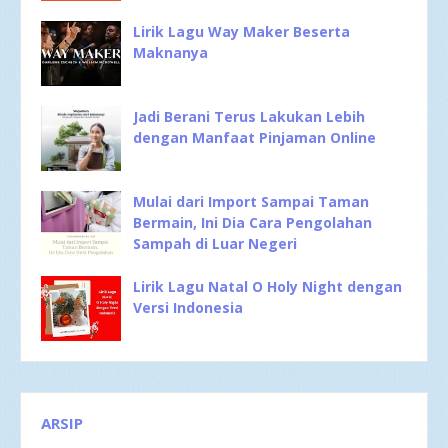
Lirik Lagu Way Maker Beserta
Maknanya
Jadi Berani Terus Lakukan Lebih
dengan Manfaat Pinjaman Online
Mulai dari Import Sampai Taman
Bermain, Ini Dia Cara Pengolahan
Sampah di Luar Negeri
Lirik Lagu Natal O Holy Night dengan
Versi Indonesia
ARSIP