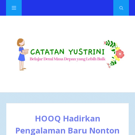
HOOQ Hadirkan
Pengalaman Baru Nonton