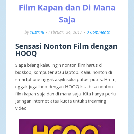
Film Kapan dan Di Mana
Saja
by
Yustrini
Februari 24, 2017
0 Comments
Sensasi Nonton Film dengan
HOOQ
Siapa bilang kalau ingin nonton film harus di
bioskop, komputer atau laptop. Kalau nonton di
smartphone nggak asyik suka putus-putus. Hmm,
nggak juga lhoo dengan HOOQ kita bisa nonton
film kapan saja dan di mana saja. Kita hanya perlu
jaringan internet atau kuota untuk streaming
video.