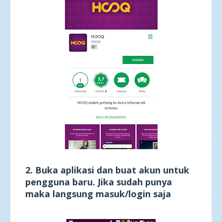
2. Buka aplikasi dan buat akun untuk
pengguna baru. Jika sudah punya
maka langsung masuk/login saja