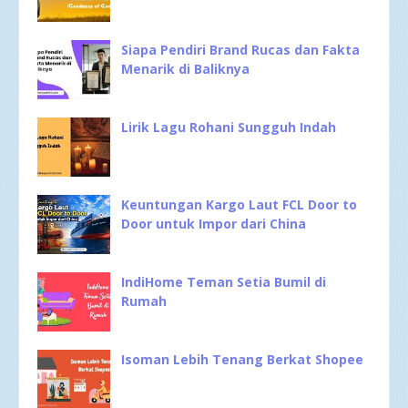
Siapa Pendiri Brand Rucas dan Fakta
Menarik di Baliknya
Lirik Lagu Rohani Sungguh Indah
Keuntungan Kargo Laut FCL Door to
Door untuk Impor dari China
IndiHome Teman Setia Bumil di
Rumah
Isoman Lebih Tenang Berkat Shopee