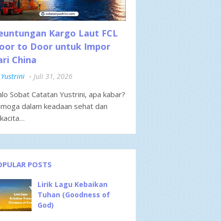
euntungan Kargo Laut FCL
oor to Door untuk Impor
ari China
Yustrini
Juli 31, 2026
lo Sobat Catatan Yustrini, apa kabar?
moga dalam keadaan sehat dan
kacita…
OPULAR POSTS
Lirik Lagu Kebaikan
Tuhan (Goodness of
God)