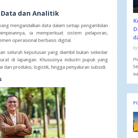
 Data dan Analitik
K
yang mengandalkan data dalam setiap pengambilan
D
impinannya, ia memperkuat sistem pelaporan,
d
emen operasional berbasis digital.
by
kan seluruh keputusan yang diambil bukan sekedar
Ha
 akurat di lapangan. Khususnya industri pupuk yang
Se
i dari produksi, logistik, hingga penyaluran subsidi.
su
s
P