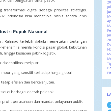
brik, dan penguatan rantai pasok.
2
Ju
transformasi digital sebagai prioritas strategis.
Ju
k Indonesia bisa mengelola bisnis secara ;ebih
Me
Ap
M
Fe
ustri Pupuk Nasional
Ja
2
r, Rahmad terlebih dahulu memetakan tantangan
D
rehensif. Ia menilai kondisi pasar global, kebutuhan
N
h, hingga kesiapan pabrik logistik.
Ma
Mu
iidentifikasi meliputi:
Ti
Be
mpor yang sensitif terhadap harga global.
Pi
Mu
 tetap efisien dan berkelanjutan.
Te
da
sidi di berbagai daerah pelosok.
Ok
L
Se
Ag
profit perusahaan dan mandat pelayanan publik.
A
Ju
Ju