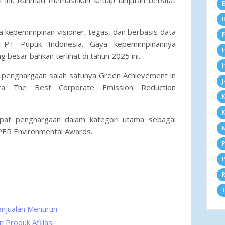
 ini, Rahmad memastikan setiap lanjutan bersifat
B
Me
Ap
B
M
kepemimpinan visioner, tegas, dan berbasis data
F
Fe
PT Pupuk Indonesia. Gaya kepemimpinannya
Ja
I
besar bahkan terlihat di tahun 2025 ini.
2
D
I
 penghargaan salah satunya Green Achievement in
N
J
Ok
ra The Best Corporate Emission Reduction
Se
K
Ag
K
Ju
at penghargaan dalam kategori utama sebagai
Ju
M
PER Environmental Awards.
Me
Ap
P
M
P
Fe
Ja
2
D
T
N
Penjualan Menurun
Ok
Se
 Produk Afiliasi