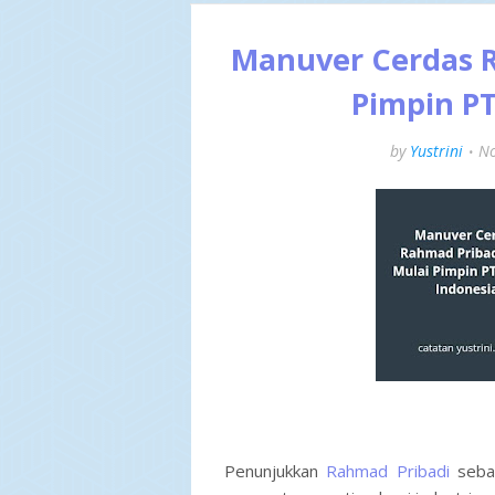
Manuver Cerdas R
Pimpin P
by
Yustrini
No
Penunjukkan
Rahmad Pribadi
sebag