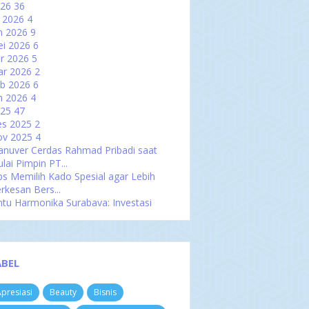
026
36
l 2026
4
n 2026
9
i 2026
6
r 2026
5
ar 2026
2
b 2026
6
n 2026
4
025
47
es 2025
2
ov 2025
4
nuver Cerdas Rahmad Pribadi saat
lai Pimpin PT...
ps Memilih Kado Spesial agar Lebih
rkesan Bers...
ntu Harmonika Surabaya: Investasi
rah yang Mem...
mpat Les Tenis untuk Anak di Jakarta
n Sekitarnya
t 2025
3
ABEL
p 2025
5
u 2025
4
presiasi
Beauty
Bisnis
l 2025
4
n 2025
5