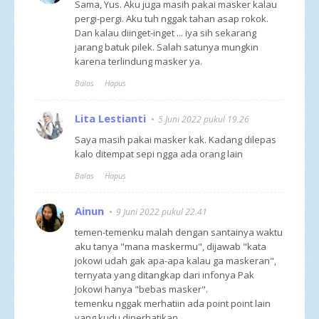
Sama, Yus. Aku juga masih pakai masker kalau
pergi-pergi. Aku tuh nggak tahan asap rokok.
Dan kalau diinget-inget ... iya sih sekarang
jarang batuk pilek. Salah satunya mungkin
karena terlindung masker ya.
Balas
Hapus
Lita Lestianti
5 Juni 2022 pukul 19.26
Saya masih pakai masker kak. Kadang dilepas
kalo ditempat sepi ngga ada orang lain
Balas
Hapus
Ainun
9 Juni 2022 pukul 22.41
temen-temenku malah dengan santainya waktu
aku tanya "mana maskermu", dijawab "kata
jokowi udah gak apa-apa kalau ga maskeran",
ternyata yang ditangkap dari infonya Pak
Jokowi hanya "bebas masker".
temenku nggak merhatiin ada point point lain
yang kudu diperhatikan