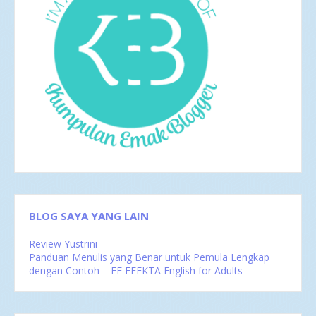
2016
35
Des 2016
6
Nov 2016
1
Okt 2016
4
Sep 2016
2
Agu 2016
4
Jul 2016
4
Jun 2016
3
Mei 2016
4
Apr 2016
2
Mar 2016
4
Feb 2016
1
BLOG SAYA YANG LAIN
Review Yustrini
Panduan Menulis yang Benar untuk Pemula Lengkap
dengan Contoh – EF EFEKTA English for Adults