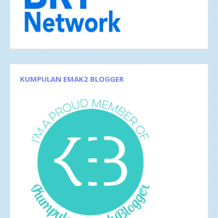
Okt 2017
1
Sep 2017
3
Agu 2017
4
Jun 2017
5
Mei 2017
2
Apr 2017
4
Mar 2017
8
Feb 2017
4
Jan 2017
5
KUMPULAN EMAK2 BLOGGER
2016
35
Des 2016
6
Nov 2016
1
Okt 2016
4
Sep 2016
2
8 Kalimat Inti Sari Kehidupan
Travel Wish ke Pulau Dewata Bersama Keluarga
Agu 2016
4
Jul 2016
4
Jun 2016
3
Mei 2016
4
Apr 2016
2
Mar 2016
4
Feb 2016
1