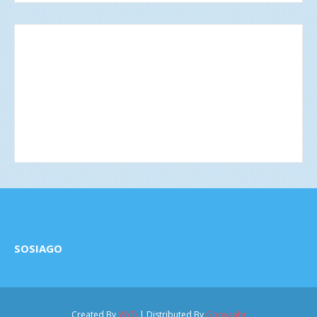
SOSIAGO
Created By
WYD
| Distributed By
Gooyaabi