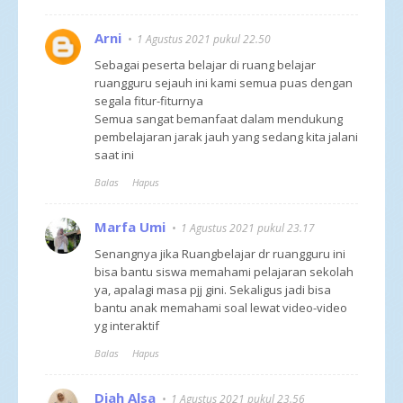
Arni
1 Agustus 2021 pukul 22.50
Sebagai peserta belajar di ruang belajar
ruangguru sejauh ini kami semua puas dengan
segala fitur-fiturnya
Semua sangat bemanfaat dalam mendukung
pembelajaran jarak jauh yang sedang kita jalani
saat ini
Balas
Hapus
Marfa Umi
1 Agustus 2021 pukul 23.17
Senangnya jika Ruangbelajar dr ruangguru ini
bisa bantu siswa memahami pelajaran sekolah
ya, apalagi masa pjj gini. Sekaligus jadi bisa
bantu anak memahami soal lewat video-video
yg interaktif
Balas
Hapus
Diah Alsa
1 Agustus 2021 pukul 23.56