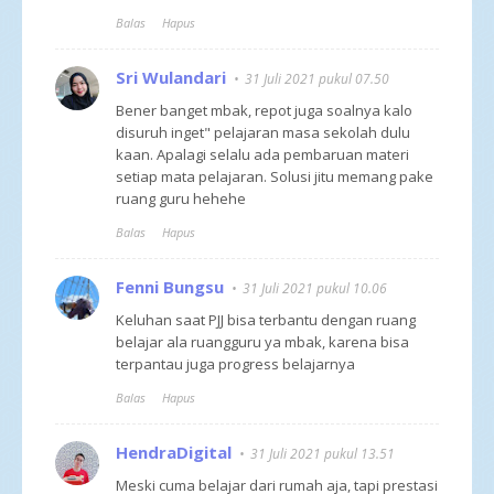
Balas
Hapus
Sri Wulandari
31 Juli 2021 pukul 07.50
Bener banget mbak, repot juga soalnya kalo
disuruh inget" pelajaran masa sekolah dulu
kaan. Apalagi selalu ada pembaruan materi
setiap mata pelajaran. Solusi jitu memang pake
ruang guru hehehe
Balas
Hapus
Fenni Bungsu
31 Juli 2021 pukul 10.06
Keluhan saat PJJ bisa terbantu dengan ruang
belajar ala ruangguru ya mbak, karena bisa
terpantau juga progress belajarnya
Balas
Hapus
HendraDigital
31 Juli 2021 pukul 13.51
Meski cuma belajar dari rumah aja, tapi prestasi