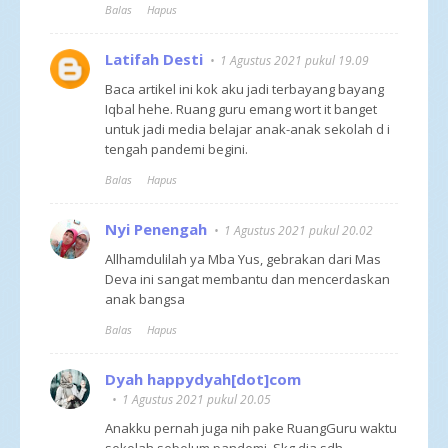
Balas
Hapus
Latifah Desti
1 Agustus 2021 pukul 19.09
Baca artikel ini kok aku jadi terbayang bayang
Iqbal hehe. Ruang guru emang wort it banget
untuk jadi media belajar anak-anak sekolah d i
tengah pandemi begini.
Balas
Hapus
Nyi Penengah
1 Agustus 2021 pukul 20.02
Allhamdulilah ya Mba Yus, gebrakan dari Mas
Deva ini sangat membantu dan mencerdaskan
anak bangsa
Balas
Hapus
Dyah happydyah[dot]com
1 Agustus 2021 pukul 20.05
Anakku pernah juga nih pake RuangGuru waktu
sekolah sebelum pandemi. Skg dia sdh