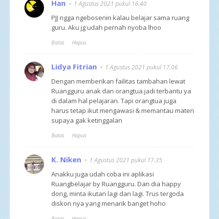
Han
1 Agustus 2021 pukul 16.40
PJJ ngga ngebosenin kalau belajar sama ruang
guru. Aku jg udah pernah nyoba lhoo
Balas
Hapus
Lidya Fitrian
1 Agustus 2021 pukul 17.06
Dengan memberikan failitas tambahan lewat
Ruangguru anak dan orangtua jadi terbantu ya
di dalam hal pelajaran. Tapi orangtua juga
harus tetap ikut mengawasi & memantau materi
supaya gak ketinggalan
Balas
Hapus
K. Niken
1 Agustus 2021 pukul 17.35
Anakku juga udah coba ini aplikasi
Ruangbelajar by Ruangguru. Dan dia happy
dong, minta ikutan lagi dan lagi. Trus tergoda
diskon nya yang menarik banget hoho
Balas
Hapus