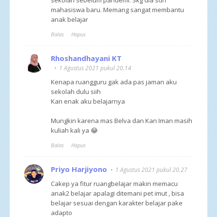
mahasiswa baru. Memang sangat membantu
anak belajar
Balas
Hapus
Rhoshandhayani KT
1 Agustus 2021 pukul 20.14
Kenapa ruangguru gak ada pas jaman aku
sekolah dulu siih
Kan enak aku belajarnya
Mungkin karena mas Belva dan Kan Iman masih
kuliah kali ya 😂
Balas
Hapus
Priyo Harjiyono
1 Agustus 2021 pukul 20.27
Cakep ya fitur ruangbelajar makin memacu
anak2 belajar apalagi ditemani pet imut , bisa
belajar sesuai dengan karakter belajar pake
adapto