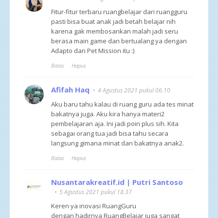
Fitur-fitur terbaru ruangbelajar dari ruangguru
pasti bisa buat anak jadi betah belajar nih
karena gak membosankan malah jadi seru
berasa main game dan bertualang ya dengan
Adapto dan Pet Mission itu :)
Balas
Hapus
Afifah Haq
4 Agustus 2021 pukul 06.10
Aku baru tahu kalau di ruang guru ada tes minat
bakatnya juga. Aku kira hanya materi2
pembelajaran aja. Ini jadi poin plus sih. Kita
sebagai orang tua jadi bisa tahu secara
langsung gimana minat dan bakatnya anak2.
Balas
Hapus
Nusantarakreatif.id | Putri Santoso
5 Agustus 2021 pukul 18.37
Keren ya inovasi RuangGuru
dengan hadirnya RuangBelajar juga sangat