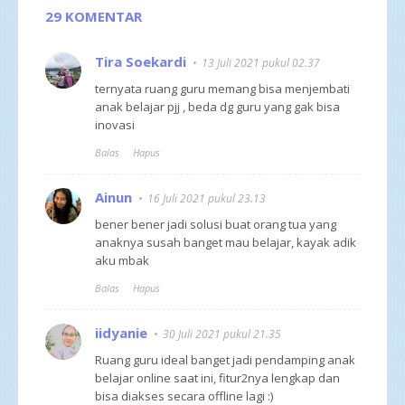
29 KOMENTAR
Tira Soekardi
13 Juli 2021 pukul 02.37
ternyata ruang guru memang bisa menjembati
anak belajar pjj , beda dg guru yang gak bisa
inovasi
Balas
Hapus
Ainun
16 Juli 2021 pukul 23.13
bener bener jadi solusi buat orang tua yang
anaknya susah banget mau belajar, kayak adik
aku mbak
Balas
Hapus
iidyanie
30 Juli 2021 pukul 21.35
Ruang guru ideal banget jadi pendamping anak
belajar online saat ini, fitur2nya lengkap dan
bisa diakses secara offline lagi :)