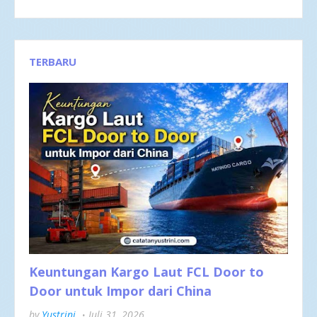
TERBARU
Keuntungan Kargo Laut FCL Door to
Door untuk Impor dari China
by
Yustrini
Juli 31, 2026