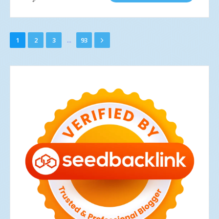
...
1
2
3
93